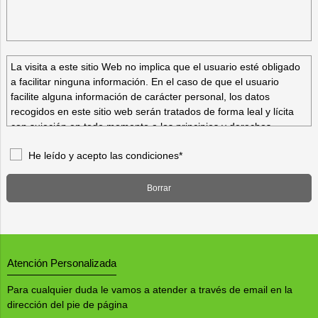
La visita a este sitio Web no implica que el usuario esté obligado
a facilitar ninguna información. En el caso de que el usuario
facilite alguna información de carácter personal, los datos
recogidos en este sitio web serán tratados de forma leal y lícita
con sujeción en todo momento a los principios y derechos
recogidos en la Ley Orgánica 15/1999, de 13 de diciembre, de
He leído y acepto las condiciones*
Protección de Datos de Carácter Personal (LOPD), y demás
normativa de desarrollo.
Borrar
Información a los usuarios
Atención Personalizada
Para cualquier duda le vamos a atender a través de email en la
- Apartado "Nuevo Cliente"
dirección del pie de página