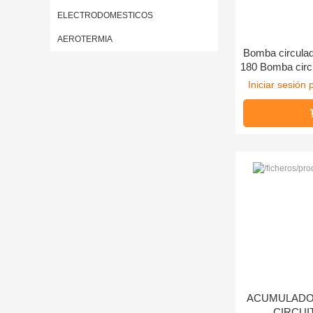
ELECTRODOMESTICOS
AEROTERMIA
Bomba circula
180 Bomba circ
60-180 Cir
Iniciar sesión 
ACUMULADOR
CIRCUI