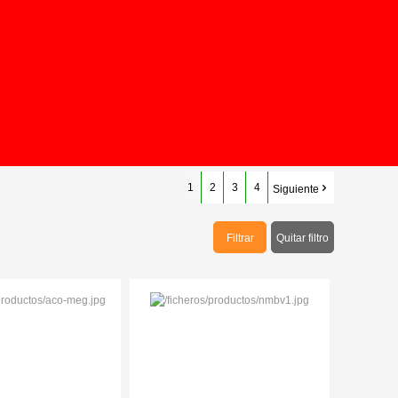
0
1
2
3
4
Siguiente
Filtrar
Quitar filtro