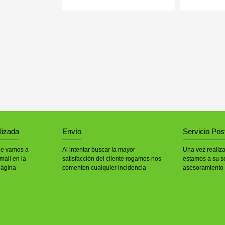
lizada
Envío
Servicio Pos
le vamos a
Al intentar buscar la mayor
Una vez realiz
mail en la
satisfacción del cliente rogamos nos
estamos a su se
página
comenten cualquier incidencia
asesoramiento