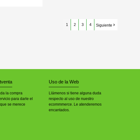
1
2
3
4
Siguiente
tventa
Uso de la Web
ada la compra
Llámenos si tiene alguna duda
rvicio para darle el
respecto al uso de nuestro
 que se merece
ecommmerce. Le atenderemos
encantados.