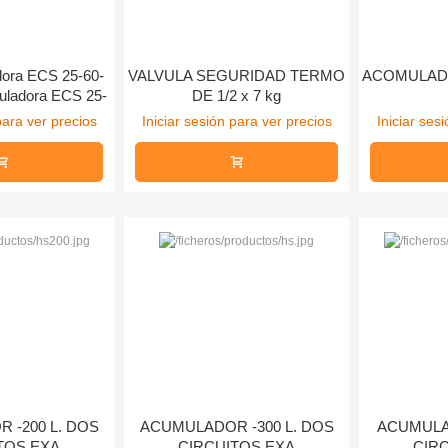
dora ECS 25-60-
VALVULA SEGURIDAD TERMO
ACOMULAD
uladora ECS 25-
DE 1/2 x 7 kg
culator pump
para ver precios
Iniciar sesión para ver precios
Iniciar ses
 -200 L. DOS
ACUMULADOR -300 L. DOS
ACUMULA
TOS.EXA
CIRCUITOS.EXA
CIR