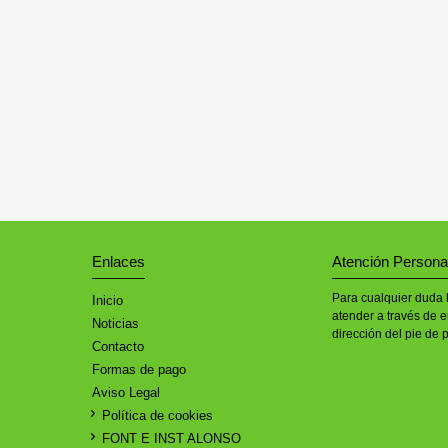
Enlaces
Atención Persona
Para cualquier duda 
Inicio
atender a través de e
Noticias
dirección del pie de 
Contacto
Formas de pago
Aviso Legal
Política de cookies
FONT E INST ALONSO