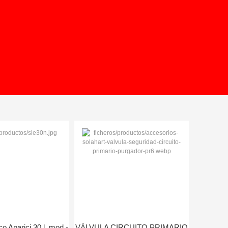
0
co Aparici 30 l, mod.-
VÁLVULA CIRCUITO PRIMARIO