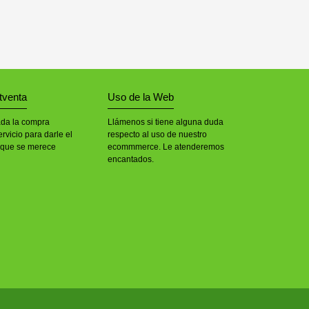
tventa
Uso de la Web
ada la compra
Llámenos si tiene alguna duda
rvicio para darle el
respecto al uso de nuestro
 que se merece
ecommmerce. Le atenderemos
encantados.