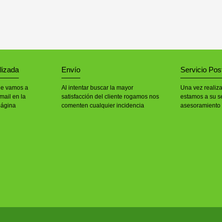
lizada
Envío
Servicio Pos
le vamos a
Al intentar buscar la mayor
Una vez realiz
mail en la
satisfacción del cliente rogamos nos
estamos a su se
página
comenten cualquier incidencia
asesoramiento