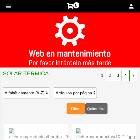
0
Inicio
>
SOLAR TERMICA
>
SOLAR TERMICA
1
2
3
4
Filtrar
Quitar filtro