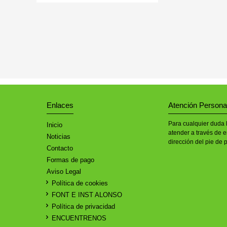
Enlaces
Atención Persona
Para cualquier duda 
Inicio
atender a través de e
Noticias
dirección del pie de 
Contacto
Formas de pago
Aviso Legal
Política de cookies
FONT E INST ALONSO
Política de privacidad
ENCUENTRENOS