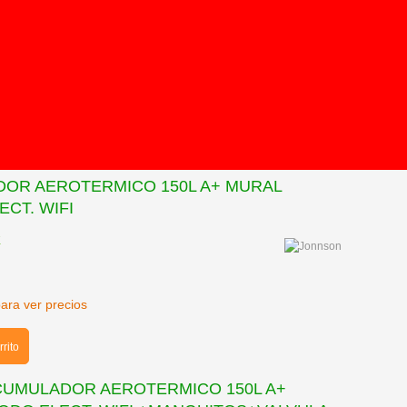
0
OR AEROTERMICO 150L A+ MURAL
CT. WIFI
K
para ver precios
rrito
UMULADOR AEROTERMICO 150L A+