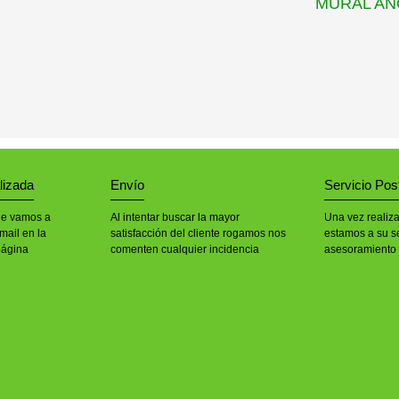
MURAL AN
lizada
Envío
Servicio Pos
le vamos a
Al intentar buscar la mayor
Una vez realiz
mail en la
satisfacción del cliente rogamos nos
estamos a su se
página
comenten cualquier incidencia
asesoramiento