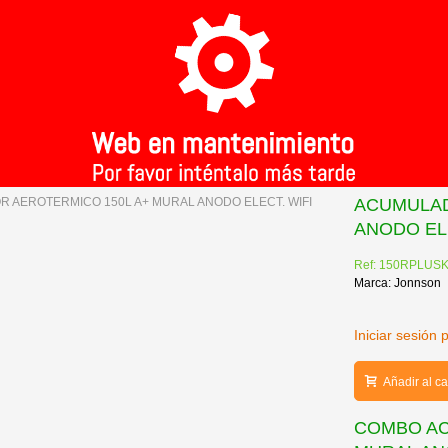
A
>
ACUMULADOR AEROTERMICO 150L A+ MURAL ANODO ELECT. WIFI
ACUMULAD
ANODO ELE
Ref: 150RPLUS
Marca: Jonnson
Iniciar sesión 
Añadir al ca
COMBO AC