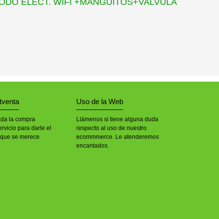
ODO ELECT. WIFI +MANGUITOS+VALVULA
tventa
Uso de la Web
ada la compra
Llámenos si tiene alguna duda
rvicio para darle el
respecto al uso de nuestro
 que se merece
ecommmerce. Le atenderemos
encantados.